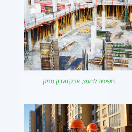
חשיפה לרעש, אבק ואבק מזיק